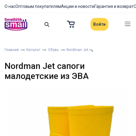
О нас
Оптовым покупателям
Акции и новости
Гарантия и возврат
О
Войти
Главная
Каталог
Обувь
Nordman Jet
Nordman Jet сапоги
малодетские из ЭВА