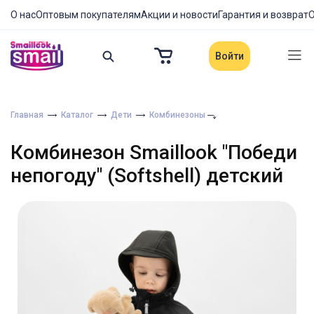
О нас
Оптовым покупателям
Акции и новости
Гарантия и возврат
О
Войти
Главная
Каталог
Дети
Комбинезоны
Комбинезон Smaillook "Победи
непогоду" (Softshell) детский