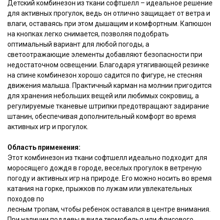
Детский комбинезон из ткани софтшелл – идеальное решение
для активных прогулок, ведь он отлично защищает от ветра и
ФИО контактного лица
влаги, оставаясь при этом дышащим и комфортным. Капюшон
на кнопках легко снимается, позволяя подобрать
оптимальный вариант для любой погоды, а
светоотражающие элементы добавляют безопасности при
Телефон
недостаточном освещении. Благодаря утягивающей резинке
на спине комбинезон хорошо садится по фигуре, не стесняя
движения малыша. Практичный карман на молнии пригодится
для хранения небольших вещей или любимых сокровищ, а
регулируемые тканевые штрипки предотвращают задирание
При отправке данных, вы
штанин, обеспечивая дополнительный комфорт во время
соглашаетесь с нашим
положением
активных игр и прогулок.
о конфиденциальности
Область применения:
Отправить
Этот комбинезон из ткани софтшелл идеально подходит для
моросящего дождя в городе, веселых прогулок в ветреную
погоду и активных игр на природе. Его можно носить во время
катания на горке, прыжков по лужам или увлекательных
походов по
лесным тропам, чтобы ребенок оставался в центре внимания.
При наличии поддевы в виде термобелья или флисового