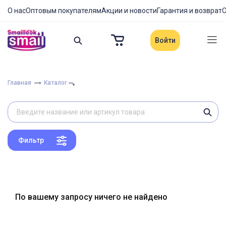
О нас
Оптовым покупателям
Акции и новости
Гарантия и возврат
О
Войти
Главная
Каталог
Фильтр
По вашему запросу ничего не найдено