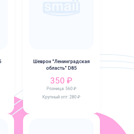
5
Шеврон "Ленинградская
область" D85
350 ₽
Розница:
560 ₽
Крупный опт:
280 ₽