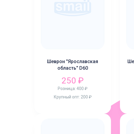
Шеврон "Ярославская
Ше
область" D60
250 ₽
Розница:
400 ₽
Крупный опт:
200 ₽