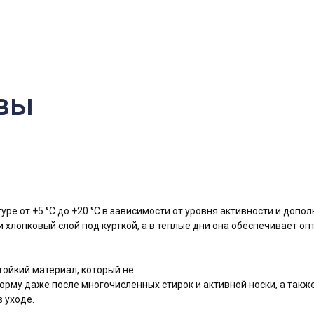
вы
ь в 1 клик
ктного лица
ре от +5 °C до +20 °C в зависимости от уровня активности и доп
 хлопковый слой под курткой, а в теплые дни она обеспечивает о
тойкий материал, который не
форму даже после многочисленных стирок и активной носки, а так
 уходе.