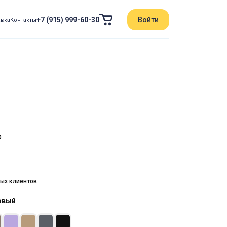
+7 (915) 999-60-30
Войти
авка
Контакты
D
ых клиентов
овый