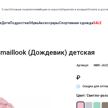
О нас
Оптовым покупателям
Акции и новости
Гарантия и возврат
Оплата и дост
и
Дети
Подростки
Обувь
Аксессуары
Спортивная одежда
SALE
Smaillook (Дождевик) детская
Артикул:
MBR-JAC
₽
Скидки для оптов
Цвет: Светло-роз