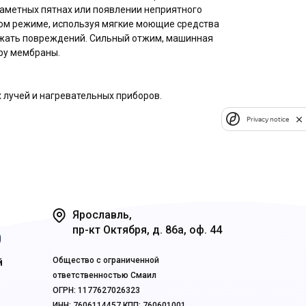
заметных пятнах или появлении неприятного
тном режиме, используя мягкие моющие средства
бежать повреждений. Сильный отжим, машинная
ру мембраны.
 лучей и нагревательных приборов.
Privacy notice
Ярославль,
пр-кт Октября, д. 86а, оф. 44
0
Общество с ограниченной
й
ответственностью Смаил
ОГРН: 1177627026323
ИНН: 7606114457 КПП: 760601001