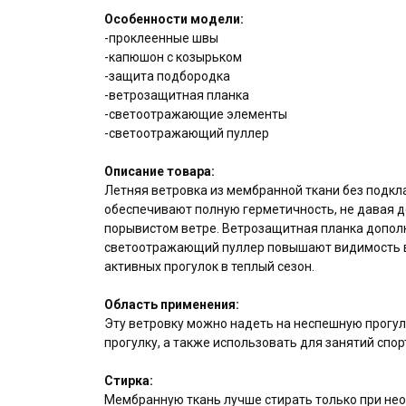
При о
Особенности модели:
полож
-проклеенные швы
-капюшон с козырьком
Отправи
-защита подбородка
-ветрозащитная планка
-светоотражающие элементы
-светоотражающий пуллер
Описание товара:
Летняя ветровка из мембранной ткани без подкл
обеспечивают полную герметичность, не давая д
порывистом ветре. Ветрозащитная планка допол
светоотражающий пуллер повышают видимость в с
активных прогулок в теплый сезон.
Область применения:
Эту ветровку можно надеть на неспешную прогулк
прогулку, а также использовать для занятий спор
Стирка:
Мембранную ткань лучше стирать только при нео