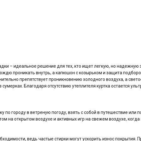
тправке данных, вы соглашаетесь с нашим
ением о конфиденциальности
ть
адки – идеальное решение для тех, кто ищет легкую, но надежную
ождю проникать внутрь, а капюшон с козырьком и защита подбор
нительно препятствует проникновению холодного воздуха, а све
умерках. Благодаря отсутствию утеплителя куртка остается ульт
у по городу в ветреную погоду, взять с собой в путешествие или 
том на открытом воздухе и активных игр на свежем воздухе, когда
бходимости, ведь частые стирки могут ускорить износ покрытия. 