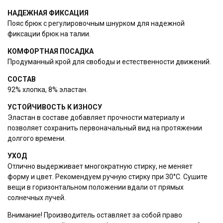
При отправке данных, вы
НАДЕЖНАЯ ФИКСАЦИЯ
соглашаетесь с нашим
положением
Пояс брюк с регулировочным шнурком для надежной
о конфиденциальности
фиксации брюк на талии.
КОМФОРТНАЯ ПОСАДКА
Отправить
Продуманный крой для свободы и естественности движений.
СОСТАВ
92% хлопка, 8% эластан.
УСТОЙЧИВОСТЬ К ИЗНОСУ
Эластан в составе добавляет прочности материалу и
позволяет сохранить первоначальный вид на протяжении
долгого времени.
УХОД
Отлично выдерживает многократную стирку, не меняет
форму и цвет. Рекомендуем ручную стирку при 30°С. Сушите
вещи в горизонтальном положении вдали от прямых
солнечных лучей.
Внимание! Производитель оставляет за собой право