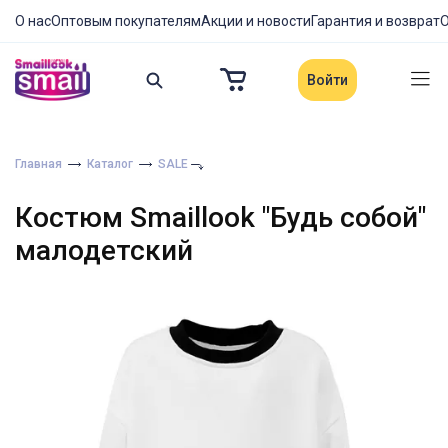
О нас
Оптовым покупателям
Акции и новости
Гарантия и возврат
О
Войти
Главная
Каталог
SALE
Костюм Smaillook "Будь собой"
малодетский