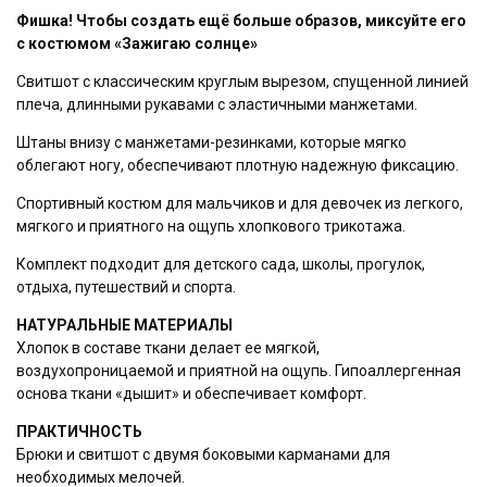
Фишка! Чтобы создать ещё больше образов, миксуйте его
с костюмом «Зажигаю солнце»
Свитшот с классическим круглым вырезом, спущенной линией
плеча, длинными рукавами с эластичными манжетами.
Штаны внизу с манжетами-резинками, которые мягко
облегают ногу, обеспечивают плотную надежную фиксацию.
Спортивный костюм для мальчиков и для девочек из легкого,
мягкого и приятного на ощупь хлопкового трикотажа.
Комплект подходит для детского сада, школы, прогулок,
Купить в 1 клик
отдыха, путешествий и спорта.
ФИО контактного лица
НАТУРАЛЬНЫЕ МАТЕРИАЛЫ
Хлопок в составе ткани делает ее мягкой,
воздухопроницаемой и приятной на ощупь. Гипоаллергенная
основа ткани «дышит» и обеспечивает комфорт.
Телефон
ПРАКТИЧНОСТЬ
Брюки и свитшот с двумя боковыми карманами для
необходимых мелочей.