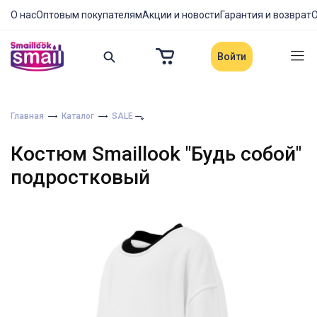
О нас
Оптовым покупателям
Акции и новости
Гарантия и возврат
О
Войти
Главная
Каталог
SALE
Костюм Smaillook "Будь собой"
подростковый