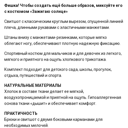
Фишка! Чтобы создать ещё больше образов, миксуйте его
с костюмом «Зажигаю солнце»
Свитшот с классическим круглым вырезом, спущенной линией
плеча, длинными рукавами с эластичными манжетами.
Штаны внизу с манжетами-резинками, которые мягко
облегают ногу, обеспечивают плотную надежную фиксацию.
Спортивный костюм для мальчиков и для девочек из легкого,
мягкого и приятного на ощупь хлопкового трикотажа.
Комплект подходит для детского сада, школы, прогулок,
Купить в 1 клик
отдыха, путешествий и спорта.
ФИО контактного лица
НАТУРАЛЬНЫЕ МАТЕРИАЛЫ
Хлопок в составе ткани делает ее мягкой,
воздухопроницаемой и приятной на ощупь. Гипоаллергенная
основа ткани «дышит» и обеспечивает комфорт.
Телефон
ПРАКТИЧНОСТЬ
Брюки и свитшот с двумя боковыми карманами для
необходимых мелочей.