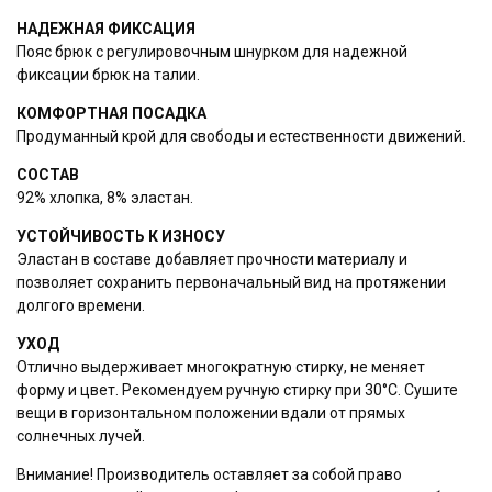
При отправке данных, вы
НАДЕЖНАЯ ФИКСАЦИЯ
соглашаетесь с нашим
положением
Пояс брюк с регулировочным шнурком для надежной
о конфиденциальности
фиксации брюк на талии.
КОМФОРТНАЯ ПОСАДКА
Отправить
Продуманный крой для свободы и естественности движений.
СОСТАВ
92% хлопка, 8% эластан.
УСТОЙЧИВОСТЬ К ИЗНОСУ
Эластан в составе добавляет прочности материалу и
позволяет сохранить первоначальный вид на протяжении
долгого времени.
УХОД
Отлично выдерживает многократную стирку, не меняет
форму и цвет. Рекомендуем ручную стирку при 30°С. Сушите
вещи в горизонтальном положении вдали от прямых
солнечных лучей.
Внимание! Производитель оставляет за собой право