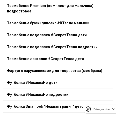
Термобелье Premium (комплект для мальчика)
подростовое
Термобелье брюки унисекс #ВТепле малыши
Термобелье водолазка #СекретТепла дети
Термобелье водолазка #СекретТепла подростки
Термобелье лонгслив #СекретТепла дети
Фартук с нарукавниками для творчества (мембрана)
Футболка #НикакихНо дети
Футболка #НикакихНо подростки
Футболка Smaillook "Нежная грация" детская
Privacy notice