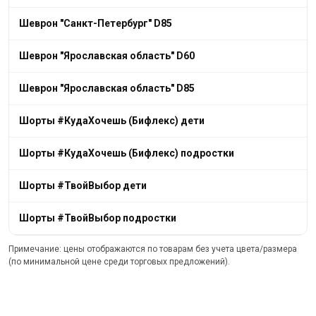
Шеврон "Санкт-Петербург" D85
Шеврон "Ярославская область" D60
Шеврон "Ярославская область" D85
Шорты #КудаХочешь (Бифлекс) дети
Шорты #КудаХочешь (Бифлекс) подростки
Шорты #ТвойВыбор дети
Шорты #ТвойВыбор подростки
Примечание: цены отображаются по товарам без учета цвета/размера
(по минимальной цене среди торговых предложений).