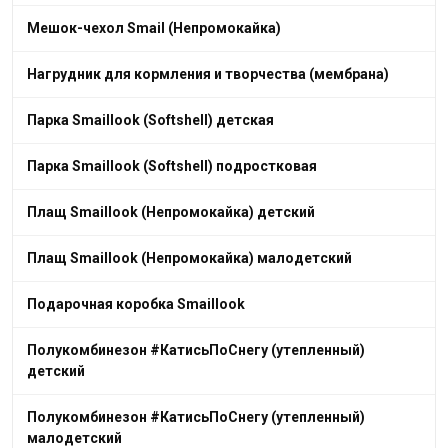
Мешок-чехол Smail (Непромокайка)
Нагрудник для кормления и творчества (мембрана)
Парка Smaillook (Softshell) детская
Парка Smaillook (Softshell) подростковая
Плащ Smaillook (Непромокайка) детский
Плащ Smaillook (Непромокайка) малодетский
Подарочная коробка Smaillook
Полукомбинезон #КатисьПоСнегу (утепленный)
детский
Полукомбинезон #КатисьПоСнегу (утепленный)
малодетский